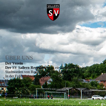
ÜBER UNS
Der Verein
Der SV Sallern Regensburg
ist ein Fußballverein im
Stadtnorden von Regensburg und liegt direkt am Fluss Regen.
In der Fußballabteilung gibt es sowohl Mannschaften im
Herrenbereich als auch Mannschaften im Jugendbereich.
Unsere Vision ist es, eine starke Gemeinschaft zu bilden. Wir
sind stolz darauf, ein Verein zu sein, der Werte wie Fair Play,
Ehrgeiz und Teamgeist lebt.
Unser Ziel ist es, nicht nur sportliche Erfolge zu erzielen,