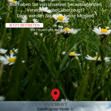
Wir haben Sie von unserem herausragenden
Vereinsangebot überzeugt?
Dann werden Sie noch heute Mitglied.
JETZT BEITRETEN
Wir freuen uns auf Ihre Anfrage!
ANSCHRIFT
Sattelbogener Straße 1c