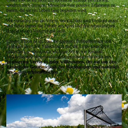
sondern auch (jungen) Menschen eine positive Erfahrung zu
bieten, die sie ein Leben lang begleiten wird.
Wir verstehen uns als Verein, der mit Herz und Verstand agiert
und dabei immer die Freude am Spiel und den menschlichen
Aspekt in den Vordergrund stellt.
Unsere Vision ist es, dass die (jungen) Fußballerinnen und
Fußballer beim SV Sallern nicht nur die Liebe zum Sport
entdecken, sondern auch wichtige Werte wie Respekt,
Solidarität und Verantwortungsbewusstsein verinnerlichen.
In unserem Verein ist jeder willkommen, der mit uns den
Zauber der Gemeinschaft, des Miteinanders und natürlich
des Sports erleben möchte.