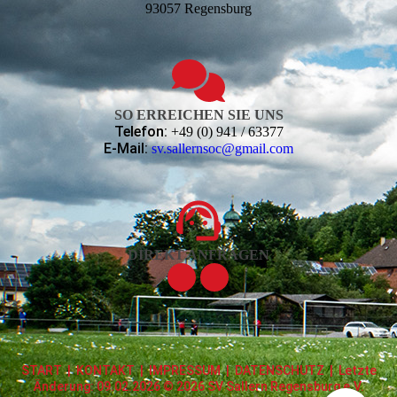
93057 Regensburg
SO ERREICHEN SIE UNS
Telefon:
+49 (0) 941 / 63377
E-Mail:
sv.sallernsoc@gmail.com
DIREKT ANFRAGEN
START
|
KONTAKT
|
IMPRESSUM
|
DATENSCHUTZ
| Letzte
Änderung: 09.02.2026 © 2026 SV Sallern Regensburg e.V.