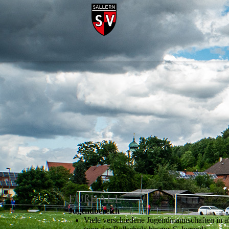
FUßBALL
Jugend­bereich
Viele verschiedene Jugendmannschaften in a