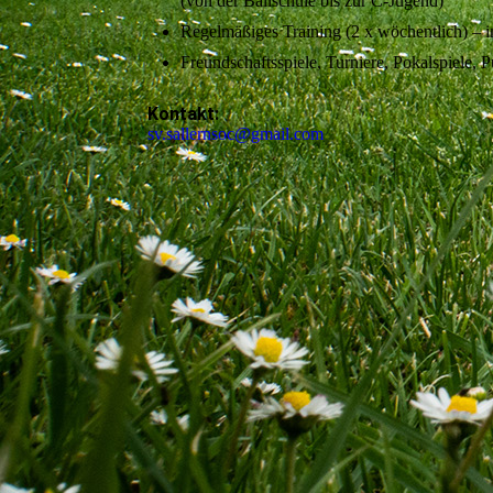
(von der Ballschule bis zur C-Jugend)
Regelmäßiges Training (2 x wöchentlich) – i
Freundschaftsspiele, Turniere, Pokalspiele, P
Kontakt:
sv.sallernsoc@gmail.com