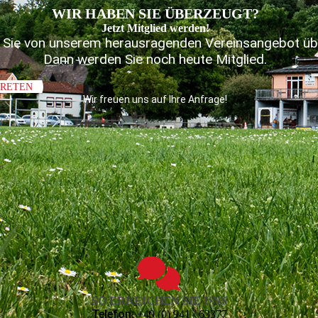
WIR HABEN SIE ÜBERZEUGT?
Jetzt Mitglied werden!
 Sie von unserem herausragenden Vereinsangebot ü
Dann werden Sie noch heute Mitglied.
TRETEN
Wir freuen uns auf Ihre Anfrage!
SO ERREICHEN SIE UNS
Telefon:
+49 (0) 941 / 63377