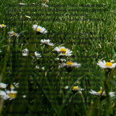
Eine weitergehende Übermittlung der Daten erfolgt nicht bzw.
nur dann, wenn Sie der Übermittlung ausdrücklich zugestimmt
haben. Eine Weitergabe Ihrer Daten an Dritte ohne
ausdrückliche Einwilligung, etwa zu Zwecken der Werbung,
erfolgt nicht.
Grundlage für die Datenverarbeitung ist Art. 6 Abs. 1 lit. b
DSGVO, der die Verarbeitung von Daten zur Erfüllung eines
Vertrags oder vorvertraglicher Maßnahmen gestattet.
5. Inhalte Dritter auf der Webseite
Unser Internetauftritt integriert Inhalte anderer Anbieter. Dies
können reine Content-Elemente (z.B. Nachrichten,
Neuigkeiten), aber auch Widgets (Funktionen, wie z.B.
Buchungssysteme) oder z.B. Schriften und technische
Bibliotheken sein. Dazu gehören auch Google Fonts. Aus
technischen Gründen erfolgt dies, indem diese Inhalte vom
Browser von anderen Servern geladen werden. In diesem
Zusammenhang werden die aktuell von Ihrem Browser
verwendete IP und der verwendete Browser des anfragenden
Systems übermittelt. Bitte beachten Sie diesbezüglich die
jeweiligen Datenschutzerklärungen der Drittanbieter.
Routenplaner Bing Maps