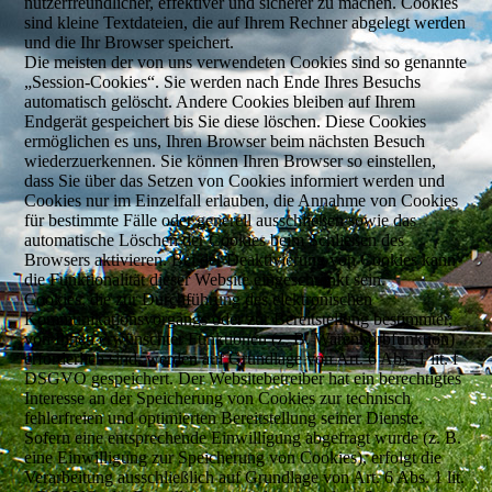
nutzerfreundlicher, effektiver und sicherer zu machen. Cookies
sind kleine Textdateien, die auf Ihrem Rechner abgelegt werden
und die Ihr Browser speichert.
Die meisten der von uns verwendeten Cookies sind so genannte
„Session-Cookies“. Sie werden nach Ende Ihres Besuchs
automatisch gelöscht. Andere Cookies bleiben auf Ihrem
Endgerät gespeichert bis Sie diese löschen. Diese Cookies
ermöglichen es uns, Ihren Browser beim nächsten Besuch
wiederzuerkennen. Sie können Ihren Browser so einstellen,
dass Sie über das Setzen von Cookies informiert werden und
Cookies nur im Einzelfall erlauben, die Annahme von Cookies
für bestimmte Fälle oder generell ausschließen sowie das
automatische Löschen der Cookies beim Schließen des
Browsers aktivieren. Bei der Deaktivierung von Cookies kann
die Funktionalität dieser Website eingeschränkt sein.
Cookies, die zur Durchführung des elektronischen
Kommunikationsvorgangs oder zur Bereitstellung bestimmter,
von Ihnen erwünschter Funktionen (z. B. Warenkorbfunktion)
erforderlich sind, werden auf Grundlage von Art. 6 Abs. 1 lit. f
DSGVO gespeichert. Der Websitebetreiber hat ein berechtigtes
Interesse an der Speicherung von Cookies zur technisch
fehlerfreien und optimierten Bereitstellung seiner Dienste.
Sofern eine entsprechende Einwilligung abgefragt wurde (z. B.
eine Einwilligung zur Speicherung von Cookies), erfolgt die
Verarbeitung ausschließlich auf Grundlage von Art. 6 Abs. 1 lit.