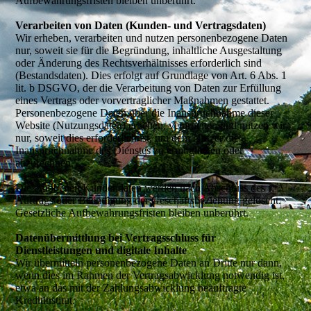
Aufbewahrungsfristen bleiben unberührt.
Verarbeiten von Daten (Kunden- und Vertragsdaten)
Wir erheben, verarbeiten und nutzen personenbezogene Daten
nur, soweit sie für die Begründung, inhaltliche Ausgestaltung
oder Änderung des Rechtsverhältnisses erforderlich sind
(Bestandsdaten). Dies erfolgt auf Grundlage von Art. 6 Abs. 1
lit. b DSGVO, der die Verarbeitung von Daten zur Erfüllung
eines Vertrags oder vorvertraglicher Maßnahmen gestattet.
Personenbezogene Daten über die Inanspruchnahme dieser
Website (Nutzungsdaten) erheben, verarbeiten und nutzen wir
nur, soweit dies erforderlich ist, um dem Nutzer die
Inanspruchnahme des Dienstes zu ermöglichen oder
abzurechnen.
Die erhobenen Kundendaten werden nach Abschluss des
Auftrags oder Beendigung der Geschäftsbeziehung gelöscht.
Gesetzliche Aufbewahrungsfristen bleiben unberührt.
Datenübermittlung bei Vertragsschluss für
Dienstleistungen und digitale Inhalte
Wir übermitteln personenbezogene Daten an Dritte nur dann,
wenn dies im Rahmen der Vertragsabwicklung notwendig ist,
etwa an das mit der Zahlungsabwicklung beauftragte
Kreditinstitut.