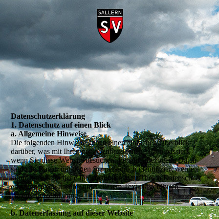
Daten­­schutz­­erklärung
1. Datenschutz auf einen Blick
a. Allgemeine Hinweise
Die folgenden Hinweise geben einen einfachen Überblick
darüber, was mit Ihren personenbezogenen Daten passiert,
wenn Sie diese Website besuchen. Personenbezogene Daten
sind alle Daten, mit denen Sie persönlich identifiziert werden
können. Ausführliche Informationen zum Thema Datenschutz
entnehmen Sie unserer unter diesem Text aufgeführten
Datenschutzerklärung.
b. Datenerfassung auf dieser Website