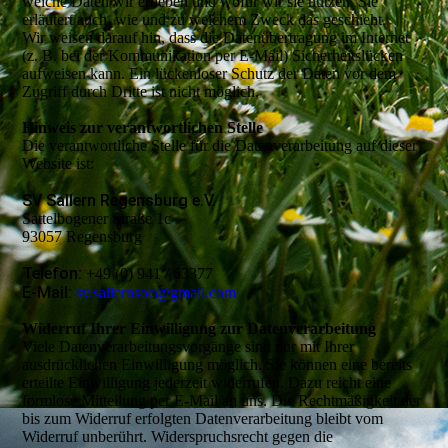
welche Daten wir erheben und wofür wir sie nutzen. Sie
erläutert auch, wie und zu welchem Zweck das geschieht.
Wir weisen darauf hin, dass die Datenübertragung im Internet
(z. B. bei der Kommunikation per E-Mail) Sicherheitslücken
aufweisen kann. Ein lückenloser Schutz der Daten vor dem
Zugriff durch Dritte ist nicht möglich.
Hinweis zur verantwortlichen Stelle
Die verantwortliche Stelle für die Datenverarbeitung auf dieser
Website ist:
SV Sallern Regensburg e.V.
Sattelbogener Straße 1c
93057 Regensburg
Telefon:
+49 (0) 941 / 63377
E-Mail:
sv.sallernsoc@gmail.com
Widerruf Ihrer Einwilligung zur Datenverarbeitung
Viele Datenverarbeitungsvorgänge sind nur mit Ihrer
ausdrücklichen Einwilligung möglich. Sie können eine bereits
erteilte Einwilligung jederzeit widerrufen. Dazu reicht eine
formlose Mitteilung per E-Mail an uns. Die Rechtmäßigkeit der
bis zum Widerruf erfolgten Datenverarbeitung bleibt vom
Widerruf unberührt. Widerspruchsrecht gegen die