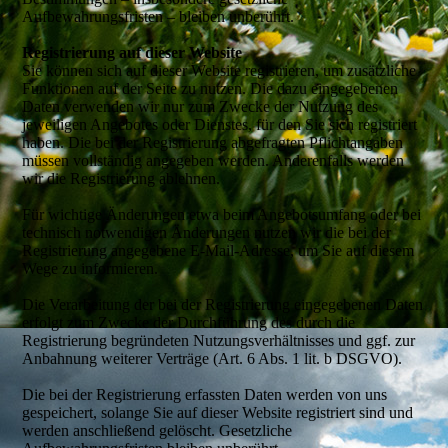
Aufbewahrungsfristen – bleiben unberührt.
Registrierung auf dieser Website
Sie können sich auf dieser Website registrieren, um zusätzliche
Funktionen auf der Seite zu nutzen. Die dazu eingegebenen
Daten verwenden wir nur zum Zwecke der Nutzung des
jeweiligen Angebotes oder Dienstes, für den Sie sich registriert
haben. Die bei der Registrierung abgefragten Pflichtangaben
müssen vollständig angegeben werden. Anderenfalls werden
wir die Registrierung ablehnen.
Für wichtige Änderungen etwa beim Angebotsumfang oder bei
technisch notwendigen Änderungen nutzen wir die bei der
Registrierung angegebene E-Mail-Adresse, um Sie auf diesem
Wege zu informieren.
Die Verarbeitung der bei der Registrierung eingegebenen Daten
erfolgt zum Zwecke der Durchführung des durch die
Registrierung begründeten Nutzungsverhältnisses und ggf. zur
Anbahnung weiterer Verträge (Art. 6 Abs. 1 lit. b DSGVO).
Die bei der Registrierung erfassten Daten werden von uns
gespeichert, solange Sie auf dieser Website registriert sind und
werden anschließend gelöscht. Gesetzliche