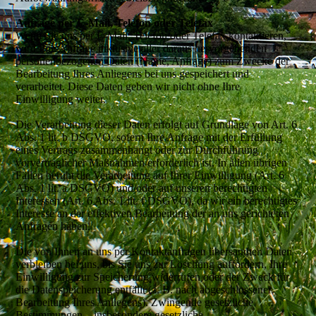
Anfrage per E-Mail, Telefon oder Telefax
Wenn Sie uns per E-Mail, Telefon oder Telefax kontaktieren,
wird Ihre Anfrage inklusive aller daraus hervorgehenden
personenbezogenen Daten (Name, Anfrage) zum Zwecke der
Bearbeitung Ihres Anliegens bei uns gespeichert und
verarbeitet. Diese Daten geben wir nicht ohne Ihre
Einwilligung weiter.
Die Verarbeitung dieser Daten erfolgt auf Grundlage von Art. 6
Abs. 1 lit. b DSGVO, sofern Ihre Anfrage mit der Erfüllung
eines Vertrags zusammenhängt oder zur Durchführung
vorvertraglicher Maßnahmen erforderlich ist. In allen übrigen
Fällen beruht die Verarbeitung auf Ihrer Einwilligung (Art. 6
Abs. 1 lit. a DSGVO) und/oder auf unseren berechtigten
Interessen (Art. 6 Abs. 1 lit. f DSGVO), da wir ein berechtigtes
Interesse an der effektiven Bearbeitung der an uns gerichteten
Anfragen haben.
Die von Ihnen an uns per Kontaktanfragen übersandten Daten
verbleiben bei uns, bis Sie uns zur Löschung auffordern, Ihre
Einwilligung zur Speicherung widerrufen oder der Zweck für
die Datenspeicherung entfällt (z. B. nach abgeschlossener
Bearbeitung Ihres Anliegens). Zwingende gesetzliche
Bestimmungen – insbesondere gesetzliche