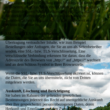
Einwilligung oder in Erfüllung eines Vertrags automatisiert
verarbeiten, an sich oder an einen Dritten in einem gängigen,
maschinenlesbaren Format aushändigen zu lassen. Sofern Sie
die direkte Übertragung der Daten an einen anderen
Verantwortlichen verlangen, erfolgt dies nur, soweit es
technisch machbar ist.
SSL- bzw. TLS-Verschlüsselung
Diese Seite nutzt aus Sicherheitsgründen und zum Schutz der
Übertragung vertraulicher Inhalte, wie zum Beispiel
Bestellungen oder Anfragen, die Sie an uns als Seitenbetreiber
senden, eine SSL- bzw. TLS-Verschlüsselung. Eine
verschlüsselte Verbindung erkennen Sie daran, dass die
Adresszeile des Browsers von „http://“ auf „https://“ wechselt
und an dem Schloss-Symbol in Ihrer Browserzeile.
Wenn die SSL- bzw. TLS-Verschlüsselung aktiviert ist, können
die Daten, die Sie an uns übermitteln, nicht von Dritten
mitgelesen werden.
Auskunft, Löschung und Berichtigung
Sie haben im Rahmen der geltenden gesetzlichen
Bestimmungen jederzeit das Recht auf unentgeltliche Auskunft
über Ihre gespeicherten personenbezogenen Daten, deren
Herkunft und Empfänger und den Zweck der