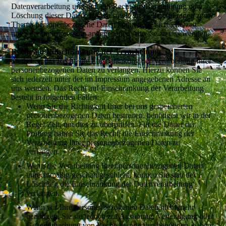
Datenverarbeitung und ggf. ein Recht auf Berichtigung oder
Löschung dieser Daten. Hierzu sowie zu weiteren Fragen zum
Thema personenbezogene Daten können Sie sich jederzeit
unter der im Impressum angegebenen Adresse an uns wenden.
Recht auf Einschränkung der Verarbeitung
Sie haben das Recht, die Einschränkung der Verarbeitung Ihrer
personenbezogenen Daten zu verlangen. Hierzu können Sie
sich jederzeit unter der im Impressum angegebenen Adresse an
uns wenden. Das Recht auf Einschränkung der Verarbeitung
besteht in folgenden Fällen:
Wenn Sie die Richtigkeit Ihrer bei uns gespeicherten
personenbezogenen Daten bestreiten, benötigen wir in der
Regel Zeit, um dies zu überprüfen. Für die Dauer der
Prüfung haben Sie das Recht, die Einschränkung der
Verarbeitung Ihrer personenbezogenen Daten zu
verlangen.
Wenn die Verarbeitung Ihrer personenbezogenen Daten
unrechtmäßig geschah/geschieht, können Sie statt der
Löschung die Einschränkung der Datenverarbeitung
verlangen.
Wenn wir Ihre personenbezogenen Daten nicht mehr
benötigen, Sie sie jedoch zur Ausübung, Verteidigung oder
Geltendmachung von Rechtsansprüchen benötigen, haben