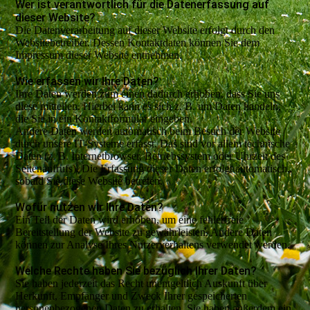
Wer ist verantwortlich für die Datenerfassung auf
dieser Website?
Die Datenverarbeitung auf dieser Website erfolgt durch den
Websitebetreiber. Dessen Kontaktdaten können Sie dem
Impressum dieser Website entnehmen.
Wie erfassen wir Ihre Daten?
Ihre Daten werden zum einen dadurch erhoben, dass Sie uns
diese mitteilen. Hierbei kann es sich z. B. um Daten handeln,
die Sie in ein Kontaktformular eingeben.
Andere Daten werden automatisch beim Besuch der Website
durch unsere IT-Systeme erfasst. Das sind vor allem technische
Daten (z. B. Internetbrowser, Betriebssystem oder Uhrzeit des
Seitenaufrufs). Die Erfassung dieser Daten erfolgt automatisch,
sobald Sie diese Website betreten.
Wofür nutzen wir Ihre Daten?
Ein Teil der Daten wird erhoben, um eine fehlerfreie
Bereitstellung der Website zu gewährleisten. Andere Daten
können zur Analyse Ihres Nutzerverhaltens verwendet werden.
Welche Rechte haben Sie bezüglich Ihrer Daten?
Sie haben jederzeit das Recht unentgeltlich Auskunft über
Herkunft, Empfänger und Zweck Ihrer gespeicherten
personenbezogenen Daten zu erhalten. Sie haben außerdem ein