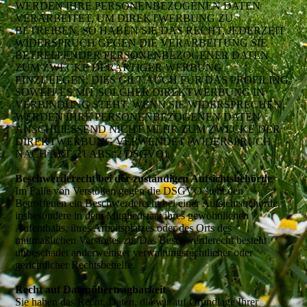
WERDEN IHRE PERSONENBEZOGENEN DATEN
VERARBEITET, UM DIREKTWERBUNG ZU
BETREIBEN, SO HABEN SIE DAS RECHT, JEDERZEIT
WIDERSPRUCH GEGEN DIE VERARBEITUNG SIE
BETREFFENDER PERSONENBEZOGENER DATEN
ZUM ZWECKE DERARTIGER WERBUNG
EINZULEGEN; DIES GILT AUCH FÜR DAS PROFILING,
SOWEIT ES MIT SOLCHER DIREKTWERBUNG IN
VERBINDUNG STEHT. WENN SIE WIDERSPRECHEN,
WERDEN IHRE PERSONENBEZOGENEN DATEN
ANSCHLIESSEND NICHT MEHR ZUM ZWECKE DER
DIREKTWERBUNG VERWENDET (WIDERSPRUCH
NACH ART. 21 ABS. 2 DSGVO).
Beschwerderecht bei der zuständigen Aufsichtsbehörde
Im Falle von Verstößen gegen die DSGVO steht den
Betroffenen ein Beschwerderecht bei einer Aufsichtsbehörde,
insbesondere in dem Mitgliedstaat ihres gewöhnlichen
Aufenthalts, ihres Arbeitsplatzes oder des Orts des
mutmaßlichen Verstoßes zu. Das Beschwerderecht besteht
unbeschadet anderweitiger verwaltungsrechtlicher oder
gerichtlicher Rechtsbehelfe.
Recht auf Datenübertragbarkeit
Sie haben das Recht, Daten, die wir auf Grundlage Ihrer