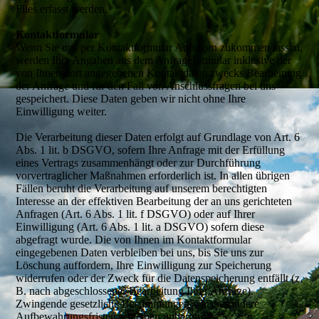
Files erfasst werden.
Kontaktformular
Wenn Sie uns per Kontaktformular Anfragen zukommen lassen,
werden Ihre Angaben aus dem Anfrageformular inklusive der
von Ihnen dort angegebenen Kontaktdaten zwecks Bearbeitung
der Anfrage und für den Fall von Anschlussfragen bei uns
gespeichert. Diese Daten geben wir nicht ohne Ihre
Einwilligung weiter.
Die Verarbeitung dieser Daten erfolgt auf Grundlage von Art. 6
Abs. 1 lit. b DSGVO, sofern Ihre Anfrage mit der Erfüllung
eines Vertrags zusammenhängt oder zur Durchführung
vorvertraglicher Maßnahmen erforderlich ist. In allen übrigen
Fällen beruht die Verarbeitung auf unserem berechtigten
Interesse an der effektiven Bearbeitung der an uns gerichteten
Anfragen (Art. 6 Abs. 1 lit. f DSGVO) oder auf Ihrer
Einwilligung (Art. 6 Abs. 1 lit. a DSGVO) sofern diese
abgefragt wurde. Die von Ihnen im Kontaktformular
eingegebenen Daten verbleiben bei uns, bis Sie uns zur
Löschung auffordern, Ihre Einwilligung zur Speicherung
widerrufen oder der Zweck für die Datenspeicherung entfällt (z.
B. nach abgeschlossener Bearbeitung Ihrer Anfrage).
Zwingende gesetzliche Bestimmungen – insbesondere
Aufbewahrungsfristen – bleiben unberührt.