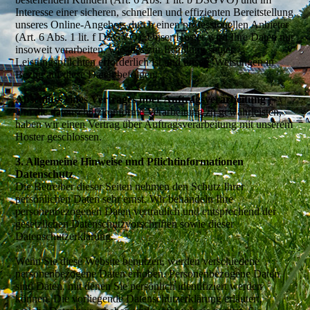
Interesse einer sicheren, schnellen und effizienten Bereitstellung
unseres Online-Angebots durch einen professionellen Anbieter
(Art. 6 Abs. 1 lit. f DSGVO). Unser Hoster wird Ihre Daten nur
insoweit verarbeiten, wie dies zur Erfüllung seiner
Leistungspflichten erforderlich ist und unsere Weisungen in
Bezug auf diese Daten befolgen.
Abschluss eines Vertrages über Auftragsverarbeitung
Um die datenschutzkonforme Verarbeitung zu gewährleisten,
haben wir einen Vertrag über Auftragsverarbeitung mit unserem
Hoster geschlossen.
3. Allgemeine Hinweise und Pflichtinformationen
Datenschutz
Die Betreiber dieser Seiten nehmen den Schutz Ihrer
persönlichen Daten sehr ernst. Wir behandeln Ihre
personenbezogenen Daten vertraulich und entsprechend der
gesetzlichen Datenschutzvorschriften sowie dieser
Datenschutzerklärung.
Wenn Sie diese Website benutzen, werden verschiedene
personenbezogene Daten erhoben. Personenbezogene Daten
sind Daten, mit denen Sie persönlich identifiziert werden
können. Die vorliegende Datenschutzerklärung erläutert,