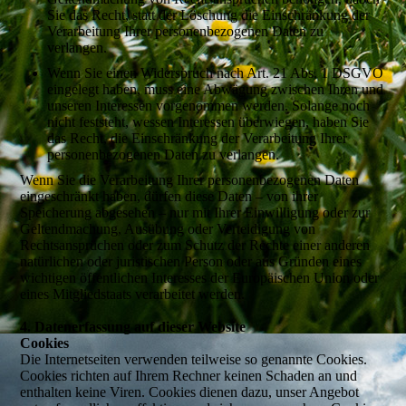
Sie das Recht, statt der Löschung die Einschränkung der
Verarbeitung Ihrer personenbezogenen Daten zu
verlangen.
Wenn Sie einen Widerspruch nach Art. 21 Abs. 1 DSGVO
eingelegt haben, muss eine Abwägung zwischen Ihren und
unseren Interessen vorgenommen werden. Solange noch
nicht feststeht, wessen Interessen überwiegen, haben Sie
das Recht, die Einschränkung der Verarbeitung Ihrer
personenbezogenen Daten zu verlangen.
Wenn Sie die Verarbeitung Ihrer personenbezogenen Daten
eingeschränkt haben, dürfen diese Daten – von ihrer
Speicherung abgesehen – nur mit Ihrer Einwilligung oder zur
Geltendmachung, Ausübung oder Verteidigung von
Rechtsansprüchen oder zum Schutz der Rechte einer anderen
natürlichen oder juristischen Person oder aus Gründen eines
wichtigen öffentlichen Interesses der Europäischen Union oder
eines Mitgliedstaats verarbeitet werden.
4. Datenerfassung auf dieser Website
Cookies
Die Internetseiten verwenden teilweise so genannte Cookies.
Cookies richten auf Ihrem Rechner keinen Schaden an und
enthalten keine Viren. Cookies dienen dazu, unser Angebot