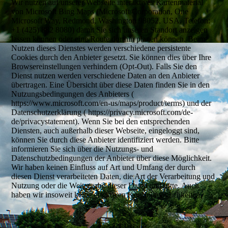
Wir nutzen auf unserer Webseite interaktives Kartenmaterial
von Microsoft Bing Maps (Microsoft Corporation, One
Microsoft Way, Redmond, Washington 98052, USA. Telefon:
+1 (425) 882 8080) damit Sie sich unseren Standort anzeigen
lassen können oder eine Route dorthin planen können. Beim
Nutzen dieses Dienstes werden verschiedene persistente
Cookies durch den Anbieter gesetzt. Sie können dies über Ihre
Browsereinstellungen verhindern (Opt-Out). Falls Sie den
Dienst nutzen werden verschiedene Daten an den Anbieter
übertragen. Eine Übersicht über diese Daten finden Sie in den
Nutzungsbedingungen des Anbieters (
https://www.microsoft.com/en-us/maps/product/terms) und der
Datenschutzerklärung ( https://privacy.microsoft.com/de-
de/privacystatement). Wenn Sie bei den entsprechenden
Diensten, auch außerhalb dieser Webseite, eingeloggt sind,
können Sie durch diese Anbieter identifiziert werden. Bitte
informieren Sie sich über die Nutzungs- und
Datenschutzbedingungen der Anbieter über diese Möglichkeit.
Wir haben keinen Einfluss auf Art und Umfang der durch
diesen Dienst verarbeiteten Daten, die Art der Verarbeitung und
Nutzung oder die Weitergabe dieser Daten an Dritte. Auch
haben wir insoweit keine effektiven Kontrollmöglichkeiten.