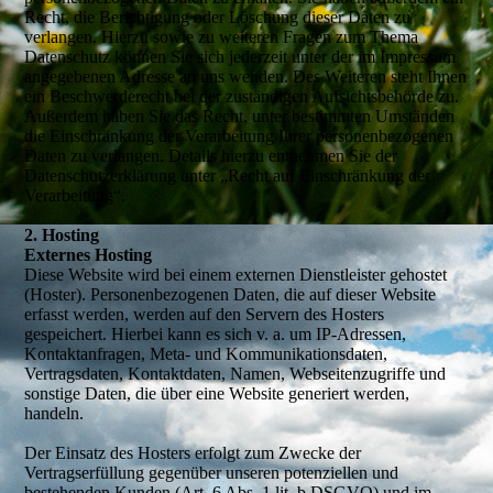
Recht, die Berichtigung oder Löschung dieser Daten zu
verlangen. Hierzu sowie zu weiteren Fragen zum Thema
Datenschutz können Sie sich jederzeit unter der im Impressum
angegebenen Adresse an uns wenden. Des Weiteren steht Ihnen
ein Beschwerderecht bei der zuständigen Aufsichtsbehörde zu.
Außerdem haben Sie das Recht, unter bestimmten Umständen
die Einschränkung der Verarbeitung Ihrer personenbezogenen
Daten zu verlangen. Details hierzu entnehmen Sie der
Datenschutzerklärung unter „Recht auf Einschränkung der
Verarbeitung“.
2. Hosting
Externes Hosting
Diese Website wird bei einem externen Dienstleister gehostet
(Hoster). Personenbezogenen Daten, die auf dieser Website
erfasst werden, werden auf den Servern des Hosters
gespeichert. Hierbei kann es sich v. a. um IP-Adressen,
Kontaktanfragen, Meta- und Kommunikationsdaten,
Vertragsdaten, Kontaktdaten, Namen, Webseitenzugriffe und
sonstige Daten, die über eine Website generiert werden,
handeln.
Der Einsatz des Hosters erfolgt zum Zwecke der
Vertragserfüllung gegenüber unseren potenziellen und
bestehenden Kunden (Art. 6 Abs. 1 lit. b DSGVO) und im