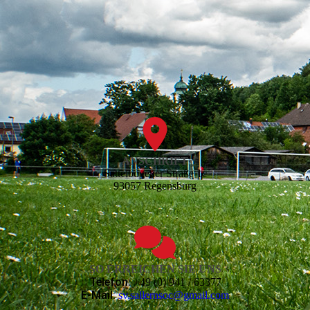
ANSCHRIFT
Sattelbogener Straße 1c
93057 Regensburg
SO ERREICHEN SIE UNS
Telefon:
+49 (0) 941 / 63377
E-Mail:
sv.sallernsoc@gmail.com