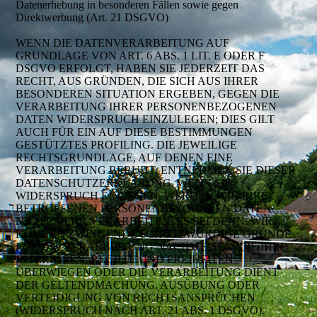
Datenerhebung in besonderen Fällen sowie gegen
Direktwerbung (Art. 21 DSGVO)
WENN DIE DATENVERARBEITUNG AUF
GRUNDLAGE VON ART. 6 ABS. 1 LIT. E ODER F
DSGVO ERFOLGT, HABEN SIE JEDERZEIT DAS
RECHT, AUS GRÜNDEN, DIE SICH AUS IHRER
BESONDEREN SITUATION ERGEBEN, GEGEN DIE
VERARBEITUNG IHRER PERSONENBEZOGENEN
DATEN WIDERSPRUCH EINZULEGEN; DIES GILT
AUCH FÜR EIN AUF DIESE BESTIMMUNGEN
GESTÜTZTES PROFILING. DIE JEWEILIGE
RECHTSGRUNDLAGE, AUF DENEN EINE
VERARBEITUNG BERUHT, ENTNEHMEN SIE DIESER
DATENSCHUTZERKLÄRUNG. WENN SIE
WIDERSPRUCH EINLEGEN, WERDEN WIR IHRE
BETROFFENEN PERSONENBEZOGENEN DATEN
NICHT MEHR VERARBEITEN, ES SEI DENN, WIR
KÖNNEN ZWINGENDE SCHUTZWÜRDIGE GRÜNDE
FÜR DIE VERARBEITUNG NACHWEISEN, DIE IHRE
INTERESSEN, RECHTE UND FREIHEITEN
ÜBERWIEGEN ODER DIE VERARBEITUNG DIENT
DER GELTENDMACHUNG, AUSÜBUNG ODER
VERTEIDIGUNG VON RECHTSANSPRÜCHEN
(WIDERSPRUCH NACH ART. 21 ABS. 1 DSGVO).